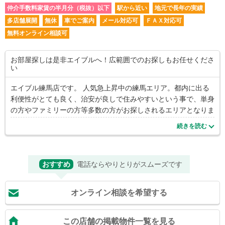
仲介手数料家賃の半月分（税抜）以下
駅から近い
地元で長年の実績
多店舗展開
無休
車でご案内
メール対応可
ＦＡＸ対応可
無料オンライン相談可
お部屋探しは是非エイブルへ！広範囲でのお探しもお任せくださ
い
エイブル練馬店です。 人気急上昇中の練馬エリア。都内に出る
利便性がとても良く、治安が良しで住みやすいという事で、単身
の方やファミリーの方等多数の方がお探しされるエリアとなりま
す！練馬駅近辺に限らず、新江古田、豊島園、練馬春日町、光が
続きを読む
丘等の大江戸線や池袋から埼玉方面の西武池袋線の全域どの駅で
もご紹介致します。 また、練馬駅近辺のことなら、買い物に便
利なお店や病院、飲食店等、慣れない街での不安な点などお気軽
おすすめ
電話ならやりとりがスムーズです
にスタッフへお尋ね下さい。お仕事帰りが遅くなる方や共働きの
ご家庭の方にも最適な街で、新居をお探しになって下さい。 初
めてのお部屋探しは不安がいっぱいだと思いますが、練馬店の元
オンライン相談を希望する
気いっぱいで明るいスタッフがお客様の視線に立ち、不安を解消
できるよう親身にご紹介させて頂きます！予算内でお部屋を見つ
けたい！幅広いご要望にお応え致します！ 当スタッフはお客様
この店舗の掲載物件一覧を見る