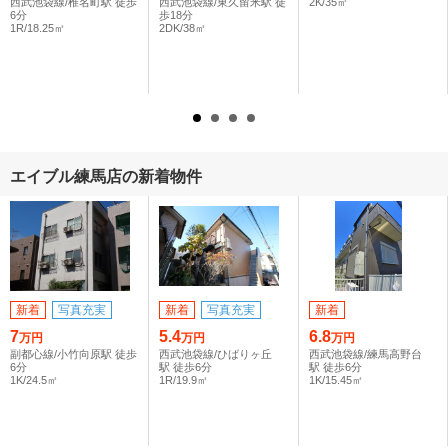
西武池袋線/椎名町駅 徒歩
西武池袋線/東久留米駅 徒
2K/35㎡
6分
歩18分
1R/18.25㎡
2DK/38㎡
エイブル練馬店の新着物件
新着
写真充実
新着
写真充実
新着
7
5.4
6.8
万円
万円
万円
副都心線/小竹向原駅 徒歩
西武池袋線/ひばりヶ丘
西武池袋線/練馬高野台
6分
駅 徒歩6分
駅 徒歩6分
1K/24.5㎡
1R/19.9㎡
1K/15.45㎡