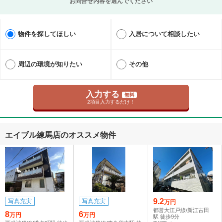
お問合せ内容を選んでください
物件を探してほしい
入居について相談したい
周辺の環境が知りたい
その他
入力する
無料
2項目入力するだけ！
エイブル練馬店のオススメ物件
9.2
写真充実
写真充実
万円
都営大江戸線/新江古田
8
6
万円
万円
駅 徒歩9分