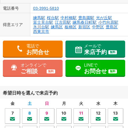
電話番号
03-3991-5810
練馬駅
桜台駅
中村橋駅
豊島園駅
光が丘駅
富士見台駅
江古田駅
練馬春日町駅
小竹向原駅
得意エリア
氷川台駅
練馬区
板橋区
新宿区
中野区
豊島区
西東京市
電話で
メールで
お問合せ
来店予約
無料
オンラインで
LINEで
ご相談
お問合せ
無料
無料
希望日時を選んで来店予約
金
土
日
月
火
水
木
7
8
9
10
11
12
13