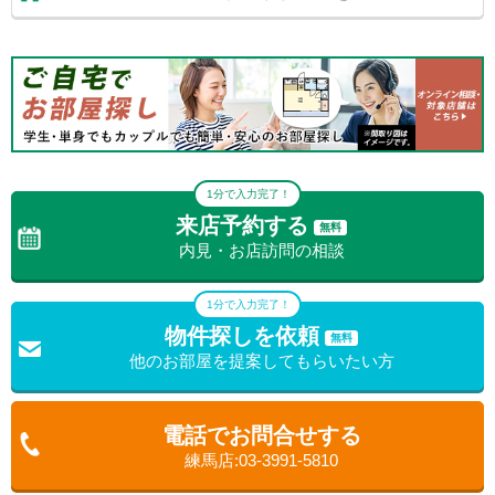
の喜ぶ顔が大好きです！その笑顔を頂く為、エイブルで探してよ
かった！と心から感じて頂けるように全力でお手伝いさせて頂き
ます！他社で掲載している物件も取り扱える事が多い為、初期費
用でお悩みの方は"エイブル練馬店"へご連絡くださいませ。
1分で入力完了！
来店予約する
無料
内見・お店訪問の相談
1分で入力完了！
物件探しを依頼
無料
他のお部屋を提案してもらいたい方
電話でお問合せする
練馬店:03-3991-5810