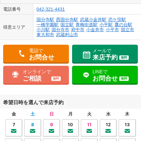
電話番号
042-321-4431
国分寺駅
西国分寺駅
武蔵小金井駅
恋ケ窪駅
一橋学園駅
国立駅
青梅街道駅
小平駅
鷹の台駅
得意エリア
小川駅
国分寺市
府中市
小金井市
小平市
国立市
東大和市
武蔵村山市
電話で
メールで
お問合せ
来店予約
無料
オンラインで
LINEで
ご相談
お問合せ
無料
無料
希望日時を選んで来店予約
金
土
日
月
火
水
木
7
8
9
10
11
12
13