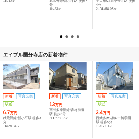
1R/12㎡
武蔵野線/新小平駅 徒歩7
中央線/武蔵小金井駅 徒歩
分
4分
1K/23㎡
2LDK/50.05㎡
エイブル国分寺店の新着物件
新着
写真充実
新着
写真充実
新着
写真充実
13
駅近
駅近
万円
西武多摩湖線/青梅街道
6.7
3.4
万円
万円
駅 徒歩8分
武蔵野線/新小平駅 徒歩3
2LDK/59.2㎡
西武多摩湖線/一橋学園
分
駅 徒歩5分
1K/28.34㎡
1K/17.01㎡