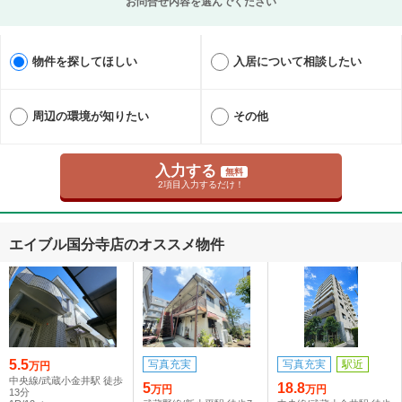
お問合せ内容を選んでください
物件を探してほしい
入居について相談したい
周辺の環境が知りたい
その他
入力する
無料
2項目入力するだけ！
エイブル国分寺店のオススメ物件
5.5
写真充実
写真充実
駅近
万円
中央線/武蔵小金井駅 徒歩
5
18.8
万円
万円
13分