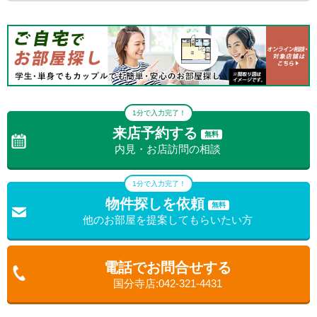
ーを設置しスタッフはマスクを着用して営業しております。 ご
来店のお客様に少しでも安心して頂けましたらと思っておりま
す。
1分で入力完了！
来店予約する
無料
内見・お店訪問の相談
1分で入力完了！
物件探しを依頼
無料
他のお部屋を提案してもらいたい方
電話でお問合せする
国分寺店:042-321-4431