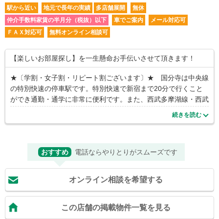
駅から近い
地元で長年の実績
多店舗展開
無休
仲介手数料家賃の半月分（税抜）以下
車でご案内
メール対応可
ＦＡＸ対応可
無料オンライン相談可
【楽しいお部屋探し】を一生懸命お手伝いさせて頂きます！
★〔学割・女子割・リピート割ございます〕★ 国分寺は中央線
の特別快速の停車駅です。特別快速で新宿まで20分で行くこと
ができ通勤・通学に非常に便利です。また、西武多摩湖線・西武
国分寺線の始発駅であり、西武線へのアクセスも可能です。緑も
続きを読む
多く買い物なども便利なことから住みやすい環境のため、多くの
人たちに愛されている街です。 国分寺周辺には東京学芸大学・
武蔵野美術大学・東京経済大学・津田塾大学・一橋大学・白梅学
おすすめ
電話ならやりとりがスムーズです
園大学・白梅短期大学・文化学園大学など多くの学校が点在して
おり、毎年多くの新入生・在学生の方たちがお部屋探しに見えら
れます。 お部屋探しの際は、経験豊富なスタッフがお部屋のこ
オンライン相談を希望する
とをはじめ、街やオーナー様のこと、新生活をはじめられる上で
アドバイスなどなど幅広くご相談にのらさせていただきますので
お気軽にお問い合わせ下さい。 また新型コロナウィルス対策で
この店舗の掲載物件一覧を見る
店内飛沫ガードや消毒液の設置そしてご案内の車両に除菌スプレ