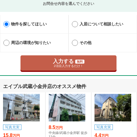
お問合せ内容を選んでください
物件を探してほしい
入居について相談したい
周辺の環境が知りたい
その他
入力する
無料
2項目入力するだけ！
エイブル武蔵小金井店のオススメ物件
8.5
写真充実
写真充実
万円
中央線/武蔵小金井駅 徒歩
15.8
4.4
万円
万円
11分