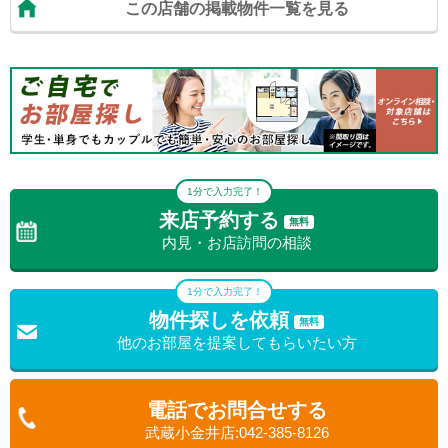
にはイトーヨーカドー、メガドンキホーテ、100円ショップ（ダ
この店舗の掲載物件一覧を見る
イソー、セリア、キャンドゥ、ローソン）などもあります。ま
た、バス便も京王線『府中駅』や西武新宿線『花小金井駅』、西
武池袋線『清瀬駅・東久留米駅』など各私鉄へのアクセスも可能
です。是非一度街見学にお越し下さい。
1分で入力完了！
来店予約する
無料
内見・お店訪問の相談
1分で入力完了！
物件探しを依頼
無料
他のお部屋を提案してもらいたい方
電話でお問合せする
武蔵小金井店:042-385-8126