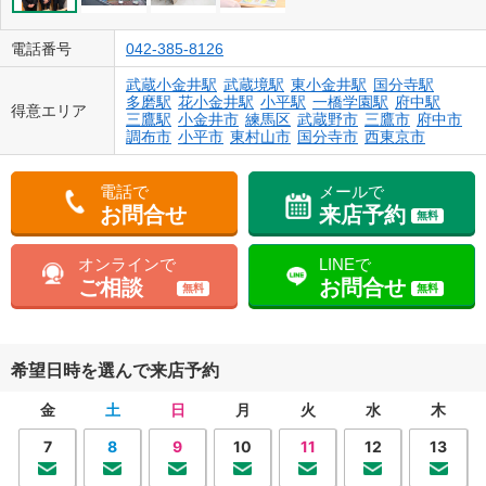
電話番号
042-385-8126
武蔵小金井駅
武蔵境駅
東小金井駅
国分寺駅
多磨駅
花小金井駅
小平駅
一橋学園駅
府中駅
得意エリア
三鷹駅
小金井市
練馬区
武蔵野市
三鷹市
府中市
調布市
小平市
東村山市
国分寺市
西東京市
電話で
メールで
お問合せ
来店予約
無料
オンラインで
LINEで
ご相談
お問合せ
無料
無料
希望日時を選んで来店予約
金
土
日
月
火
水
木
7
8
9
10
11
12
13