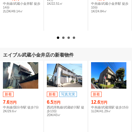
中央線/武蔵小金井駅 徒歩
1K/22.51㎡
中央線/武蔵小金井駅 徒歩
14分
10分
2LDK/49.14㎡
1K/24.84㎡
エイブル武蔵小金井店の新着物件
新着
新着
写真充実
新着
7.6
6.5
12.6
万円
万円
万円
中央線/国分寺駅 徒歩7分
西武拝島線/武蔵砂川駅 徒
中央線/武蔵境駅 徒歩15分
2K/29.6㎡
歩13分
1LDK/41.29㎡
2DK/43㎡