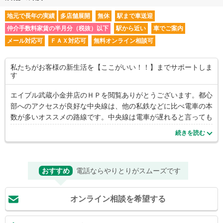
地元で長年の実績
多店舗展開
無休
駅まで車送迎
仲介手数料家賃の半月分（税抜）以下
駅から近い
車でご案内
メール対応可
ＦＡＸ対応可
無料オンライン相談可
私たちがお客様の新生活を【ここがいい！！】までサポートしま
す
エイブル武蔵小金井店のＨＰを閲覧ありがとうございます。都心
部へのアクセスが良好な中央線は、他の私鉄などに比べ電車の本
数が多いオススメの路線です。中央線は電車が遅れると言っても
本数がかなりある為、遅れててもあまり不便を感じませんよ。し
続きを読む
かも始発駅だから座れるのもメリットですね。終電も中央線の最
終電車の為、乗り過ごしの心配も少ないです。街並み自体もとて
もキレイに開発が進んでおりますし、お子様のいらっしゃるご家
おすすめ
電話ならやりとりがスムーズです
庭には、気軽に遊べるアスレチックやバーベキューも出来る小金
井公園など緑豊かな公園の多さ、無料でバスケットコートなども
利用できるところが人気です！犬好きにも嬉しいドックランなど
オンライン相談を希望する
もあり、初めての知らないエリアでも自然と交流が深められる街
です。学校も多く学生さんも多いのでお店も多々あります。駅前