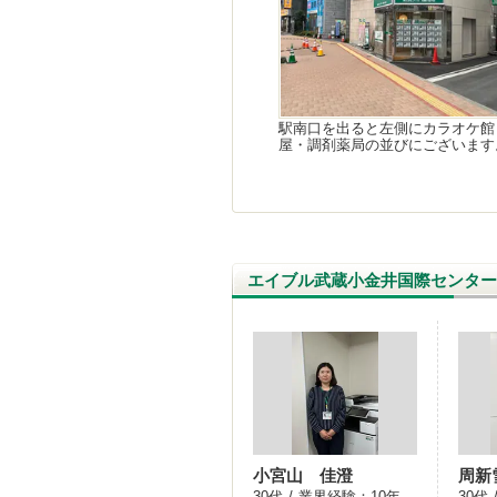
駅南口を出ると左側にカラオケ館
屋・調剤薬局の並びにございます
エイブル武蔵小金井国際センタ
小宮山 佳澄
周新
30代
業界経験：
10年
30代