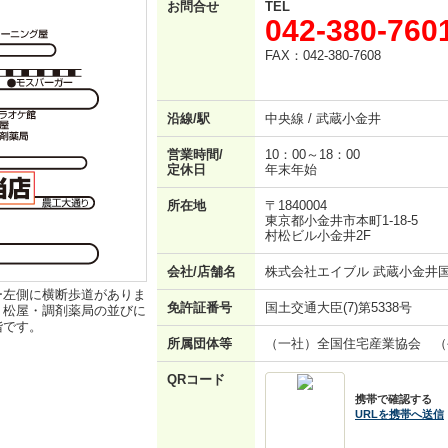
お問合せ
TEL
042-380-760
FAX：042-380-7608
沿線/駅
中央線 / 武蔵小金井
営業時間/
10：00～18：00
定休日
年末年始
所在地
〒1840004
東京都小金井市本町1-18-5
村松ビル小金井2F
会社/店舗名
株式会社エイブル 武蔵小金井
ー左側に横断歩道がありま
免許証番号
国土交通大臣(7)第5338号
・松屋・調剤薬局の並びに
階です。
所属団体等
（一社）全国住宅産業協会 （
QRコード
携帯で確認する
URLを携帯へ送信