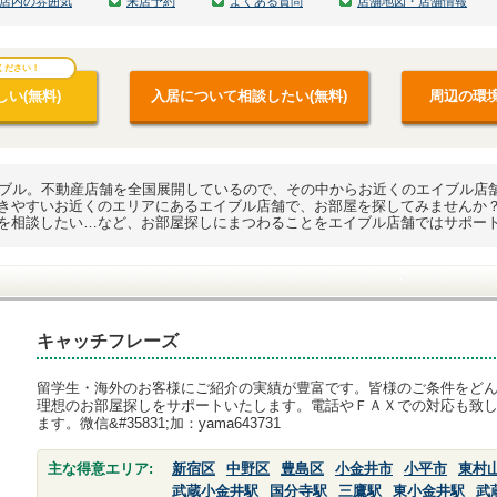
店内の雰囲気
来店予約
よくある質問
店舗地図・店舗情報
ください！
い(無料)
入居について相談したい(無料)
周辺の環境
イブル。不動産店舗を全国展開しているので、その中からお近くのエイブル店
きやすいお近くのエリアにあるエイブル店舗で、お部屋を探してみませんか
を相談したい…など、お部屋探しにまつわることをエイブル店舗ではサポー
キャッチフレーズ
留学生・海外のお客様にご紹介の実績が豊富です。皆様のご条件をど
理想のお部屋探しをサポートいたします。電話やＦＡＸでの対応も致
ます。微信&#35831;加：yama643731
主な得意エリア:
新宿区
中野区
豊島区
小金井市
小平市
東村
武蔵小金井駅
国分寺駅
三鷹駅
東小金井駅
武