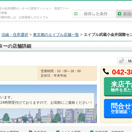
蔵小金井国際センターの賃貸マンション・賃貸アパー
宅情報
の物件探しは、お部屋探しのエイブル
>
沿線・住所選択
>
東京都のエイブル店舗一覧
>
エイブル武蔵小金井国際セ
ターの店舗詳細
042-3
営業時間：10：00～18：00
定休日：年末年始
来店予
物件を見た
ざいます。
24時間受付けておりますので、お気軽にご連絡ください！
問合せ
空室確認・