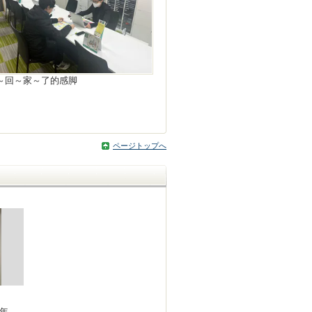
～回～家～了的感脚
ページトップへ
1年