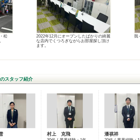
・松
2022年12月にオープンしたばかりの綺麗
我
。
な店内でくつろぎながらお部屋探し頂け
ます。
ーのスタッフ紹介
雪
村上 克飛
潘祺祥
30代
業界経験：
1年
20代
業界経験：