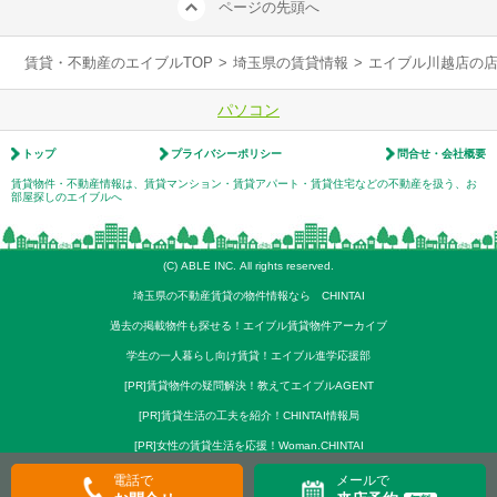
ページの先頭へ
賃貸・不動産のエイブルTOP
>
埼玉県の賃貸情報
>
エイブル川越店の
パソコン
トップ
プライバシーポリシー
問合せ・会社概要
賃貸物件・不動産情報は、賃貸マンション・賃貸アパート・賃貸住宅などの不動産を扱う、お
部屋探しのエイブルへ
(C) ABLE INC. All rights reserved.
埼玉県の不動産賃貸の物件情報なら CHINTAI
過去の掲載物件も探せる！エイブル賃貸物件アーカイブ
学生の一人暮らし向け賃貸！エイブル進学応援部
[PR]賃貸物件の疑問解決！教えてエイブルAGENT
[PR]賃貸生活の工夫を紹介！CHINTAI情報局
[PR]女性の賃貸生活を応援！Woman.CHINTAI
電話で
メールで