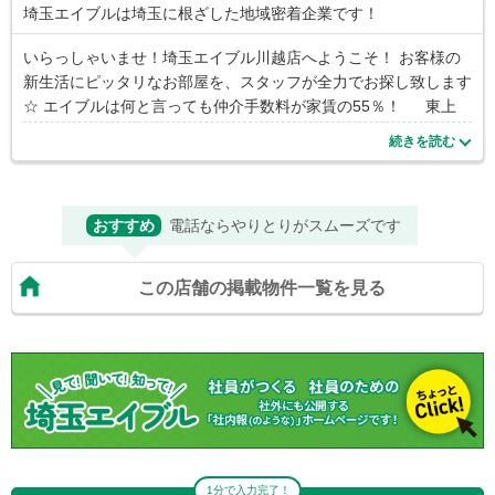
埼玉エイブルは埼玉に根ざした地域密着企業です！
いらっしゃいませ！埼玉エイブル川越店へようこそ！ お客様の
新生活にピッタリなお部屋を、スタッフが全力でお探し致します
☆ エイブルは何と言っても仲介手数料が家賃の55％！ 東上
線 上福岡～高坂 西武新宿線 本川越～南大塚 川越線
続きを読む
南古谷～武蔵高萩 広い範囲で１R～ファミリータイプまで、お客
様のご要望に合った物件をお探し致します！ 新築・ペット可・
敷金礼金なし・保証人不要・初期費用を抑えたい・・・・何でも
おすすめ
電話ならやりとりがスムーズです
ご相談下さい！ 小江戸川越は観光地の町並みと、クレアモール
商店街、アトレや丸広百貨店、ロジャース等があり、住環境も整
って住みやすい街です。 沿線も東上線・西武新宿線・埼京線・
この店舗の掲載物件一覧を見る
川越線・有楽町線・副都心線を利用する事が出来、池袋・新宿・
大宮・渋谷・横浜まで通じています。 また、尚美大学・東洋大
学・東京国際大学・女子栄養大学・大東文化大学・城西大学・東
京電気大学等の学生様向けのオススメ物件も 数多くご用意して
おりますので是非、一度ご来店下さいませ！ ★☆スタッフ一
同、心よりお待ちしております☆★
1分で入力完了！