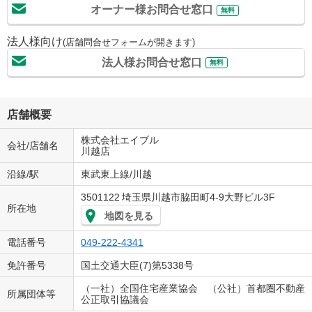
オーナー様お問合せ窓口
無料
法人様向け
(店舗問合せフォームが開きます)
法人様お問合せ窓口
無料
店舗概要
株式会社エイブル
会社/店舗名
川越店
沿線/駅
東武東上線/川越
3501122
埼玉県川越市脇田町4-9大野ビル3F
所在地
地図を見る
電話番号
049-222-4341
免許番号
国土交通大臣(7)第5338号
（一社）全国住宅産業協会 （公社）首都圏不動産
所属団体等
公正取引協議会