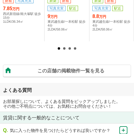
新着
写真充実
新築
新着
新築
新着
7.85
写真充実
駅近
写真充実
駅近
万円
西武新宿線/南大塚駅 徒歩
9
8.8
万円
万円
15分
1LDK/36.34㎡
東武越生線/一本松駅 徒歩
東武越生線/一本松駅 徒歩
4分
4分
2LDK/58.06㎡
2LDK/58.06㎡
この店舗の掲載物件一覧を見る
よくある質問
お部屋探しについて、よくある質問をピックアップしました。
その他ご不明点については、お気軽にお問合せください！
賃貸に関する一般的なことについて
気に入った物件を見つけたらどうすれば良いですか？