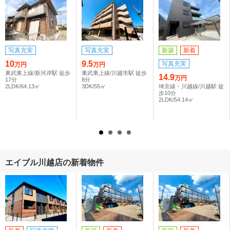
写真充実
写真充実
新築
新着
10
9.5
写真充実
万円
万円
東武東上線/新河岸駅 徒歩
東武東上線/川越市駅 徒歩
14.9
万円
17分
8分
2LDK/64.13㎡
3DK/55㎡
埼京線・川越線/川越駅 徒
歩10分
2LDK/54.14㎡
エイブル川越店の新着物件