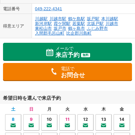
電話番号
049-222-4341
川越駅
川越市駅
鶴ケ島駅
坂戸駅
本川越駅
新河岸駅
霞ケ関駅
若葉駅
北坂戸駅
川越市
得意エリア
東松山市
坂戸市
鶴ヶ島市
ふじみ野市
入間郡毛呂山町
比企郡川島町
メールで
来店予約
無料
電話で
お問合せ
希望日時を選んで来店予約
土
日
月
火
水
木
金
8
9
10
11
12
13
14