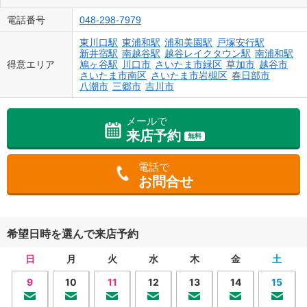
電話番号
048-298-7979
東川口駅
東浦和駅
浦和美園駅
戸塚安行駅
新井宿駅
南越谷駅
越谷レイクタウン駅
南浦和駅
得意エリア
鳩ヶ谷駅
川口市
さいたま市緑区
草加市
越谷市
さいたま市南区
さいたま市岩槻区
春日部市
八潮市
三郷市
吉川市
メールで
来店予約
無料
電話で
お問合せ
希望日時を選んで来店予約
日
月
火
水
木
金
土
9
10
11
12
13
14
15