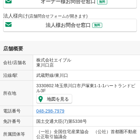
オーナー様お問合せ窓口
無料
法人様向け
(店舗問合せフォームが開きます)
法人様お問合せ窓口
無料
店舗概要
株式会社エイブル
会社/店舗名
東川口店
沿線/駅
武蔵野線/東川口
3330802
埼玉県川口市戸塚東1-1-1ハートランドビ
ル3F
所在地
地図を見る
電話番号
048-298-7979
免許番号
国土交通大臣(7)第5338号
（一社）全国住宅産業協会 （公社）首都圏不動産
所属団体等
公正取引協議会