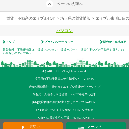
ページの先頭へ
賃貸・不動産のエイブルTOP
>
埼玉県の賃貸情報
>
エイブル東川口店
パソコン
トップ
プライバシーポリシー
問合せ・会社概要
賃貸物件・不動産情報は、賃貸マンション・賃貸アパート・賃貸住宅などの不動産を扱う、お
部屋探しのエイブルへ
(C) ABLE INC. All rights reserved.
埼玉県の不動産賃貸の物件情報なら CHINTAI
過去の掲載物件も探せる！エイブル賃貸物件アーカイブ
学生の一人暮らし向け賃貸！エイブル進学応援部
[PR]賃貸物件の疑問解決！教えてエイブルAGENT
[PR]賃貸生活の工夫を紹介！CHINTAI情報局
[PR]女性の賃貸生活を応援！Woman.CHINTAI
電話で
メールで