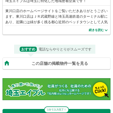
埼玉エイブルは埼玉に特化した地域密着企業です！
東川口店のホームページサイトをご覧いただきありがとうござい
ます。東川口店はＪＲ武蔵野線と埼玉高速鉄道のターミナル駅に
あり、近隣には緑が多く残る都心近郊のベッドタウンとして人気
のエリアです。 東川口はもちろんのこと、都内・JR武蔵野線沿
続きを読む
線・埼玉高速鉄道沿線の賃貸マンション・アパート・戸建を幅広
くお取り扱いしております。 当店では、不動産賃貸物件に精通
した経験豊富なスタッフがお客様のご希望、ご要望にお応えでき
おすすめ
電話ならやりとりがスムーズです
るお部屋を、納得いくまでご案内させていただきます。東川口近
辺にお住まいで都内に引越ご希望の方、ご希望の場合は当店から
車でご案内いたします。ペットを飼育したい・駐車場が欲しい・
この店舗の掲載物件一覧を見る
保証人がいない・近くに子供の遊べる公園が欲しい・通勤時間を
短縮したい等お客様のご要望を遠慮なくご相談下さい。 東川口
店はけやき通り沿いにございますので、お買物の合間にお気軽に
お立ち寄り下さい。スタッフ一同心よりお待ちしております。
賃貸物件をお探しならエイブル東川口店へ！
1分で入力完了！