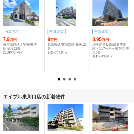
写真充実
写真充実
写真充実
7.9
9
8.95
万円
万円
万円
埼玉高速鉄道/戸塚安行
武蔵野線/東川口駅 徒歩13
埼玉高速鉄道/浦和美園
駅 徒歩22分
分
駅 バス7分尾ヶ崎下車:停
2LDK/72.75㎡
2LDK/57.04㎡
歩8分
1LDK/43.94㎡
エイブル東川口店の新着物件