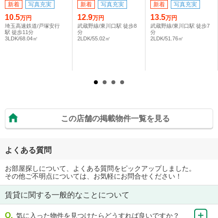
新着
写真充実
新着
写真充実
新着
写真充実
10.5
12.9
13.5
万円
万円
万円
埼玉高速鉄道/戸塚安行
武蔵野線/東川口駅 徒歩8
武蔵野線/東川口駅 徒歩7
駅 徒歩11分
分
分
3LDK/68.04㎡
2LDK/55.02㎡
2LDK/51.76㎡
この店舗の掲載物件一覧を見る
よくある質問
お部屋探しについて、よくある質問をピックアップしました。
その他ご不明点については、お気軽にお問合せください！
賃貸に関する一般的なことについて
気に入った物件を見つけたらどうすれば良いですか？