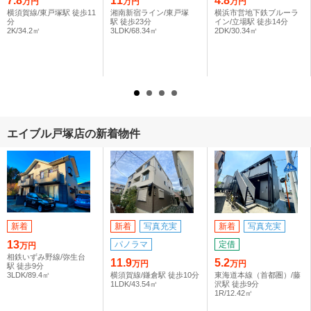
7.8
11
4.8
万円
万円
万円
横須賀線/東戸塚駅 徒歩11
湘南新宿ライン/東戸塚
横浜市営地下鉄ブルーラ
分
駅 徒歩23分
イン/立場駅 徒歩14分
2K/34.2㎡
3LDK/68.34㎡
2DK/30.34㎡
エイブル戸塚店の新着物件
新着
新着
写真充実
新着
写真充実
13
パノラマ
定借
万円
相鉄いずみ野線/弥生台
11.9
5.2
万円
万円
駅 徒歩9分
3LDK/89.4㎡
横須賀線/鎌倉駅 徒歩10分
東海道本線（首都圏）/藤
1LDK/43.54㎡
沢駅 徒歩9分
1R/12.42㎡