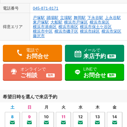
電話番号
045-871-8171
戸塚駅
踊場駅
立場駅
舞岡駅
下永谷駅
上永谷駅
東戸塚駅
大船駅
横浜市戸塚区
横浜市泉区
得意エリア
横浜市港南区
横浜市南区
横浜市保土ケ谷区
横浜市中区
横浜市磯子区
横浜市緑区
横浜市栄区
藤沢市
電話で
メールで
お問合せ
来店予約
無料
オンラインで
LINEで
ご相談
お問合せ
無料
無料
希望日時を選んで来店予約
土
日
月
火
水
木
金
8
9
10
11
12
13
14