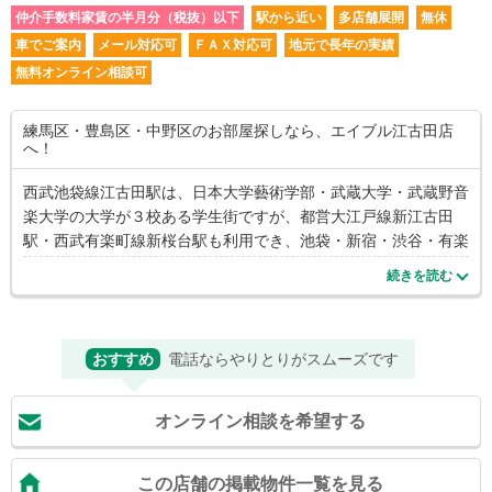
仲介手数料家賃の半月分（税抜）以下
駅から近い
多店舗展開
無休
車でご案内
メール対応可
ＦＡＸ対応可
地元で長年の実績
無料オンライン相談可
練馬区・豊島区・中野区のお部屋探しなら、エイブル江古田店
へ！
西武池袋線江古田駅は、日本大学藝術学部・武蔵大学・武蔵野音
楽大学の大学が３校ある学生街ですが、都営大江戸線新江古田
駅・西武有楽町線新桜台駅も利用でき、池袋・新宿・渋谷・有楽
町方面へ一本で行ける利便性があり、一人暮らしの方やカップ
続きを読む
ル、ファミリー層にも人気のあるエリアです。有楽町線・副都心
線の小竹向原駅までも徒歩圏なのも魅力です。江古田という土地
柄、楽器可能な物件も豊富にあり、多くの方が楽器のある生活を
おすすめ
電話ならやりとりがスムーズです
楽しまれています。 お部屋探しは不安がいっぱいだと思います
が、江古田店はお客様の視線に立ち、不安を解消できるよう親身
にサポート致します。 尚、ご多忙でなかなかお店にご来店可能
オンライン相談を希望する
な時間がない、というお客様には、ご希望の条件を伺いメールや
ＬＩＮＥでのお部屋のご紹介も可能ですので、お気軽にご連絡下
さい。お部屋探しは是非、エイブル江古田店へ！！
この店舗の掲載物件一覧を見る