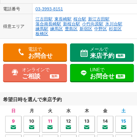
電話番号
03-3993-8151
江古田駅
東長崎駅
桜台駅
新江古田駅
落合南長崎駅
新桜台駅
小竹向原駅
氷川台駅
得意エリア
練馬駅
練馬区
豊島区
新宿区
中野区
杉並区
板橋区
電話で
メールで
お問合せ
来店予約
無料
オンラインで
LINEで
ご相談
お問合せ
無料
無料
希望日時を選んで来店予約
日
月
火
水
木
金
土
9
10
11
12
13
14
15