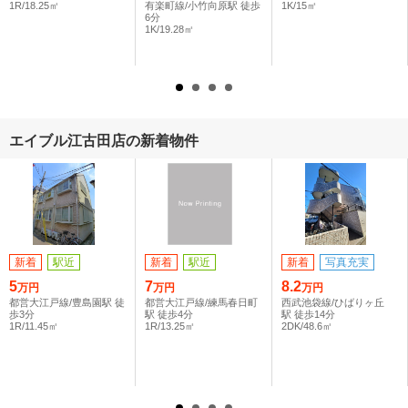
1R/18.25㎡
有楽町線/小竹向原駅 徒歩
1K/15㎡
6分
1K/19.28㎡
エイブル江古田店の新着物件
新着
駅近
新着
駅近
新着
写真充実
5
7
8.2
万円
万円
万円
都営大江戸線/豊島園駅 徒
都営大江戸線/練馬春日町
西武池袋線/ひばりヶ丘
歩3分
駅 徒歩4分
駅 徒歩14分
1R/11.45㎡
1R/13.25㎡
2DK/48.6㎡