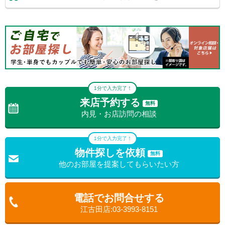
1分で入力完了！
来店予約する
無料
内見・お店訪問の相談
1分で入力完了！
物件探しを依頼
無料
他のお部屋を提案してもらいたい方
電話でお問合せする
江古田店:03-3993-8151