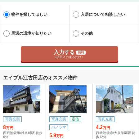
物件を探してほしい
入居について相談したい
周辺の環境が知りたい
その他
入力する
無料
2項目入力するだけ！
エイブル江古田店のオススメ物件
写真充実
写真充実
定借
写真充実
8
4.2
パノラマ
万円
万円
西武池袋線/椎名町駅 徒歩
西武池袋線/大泉学園駅 徒
5.9
万円
6分
歩12分