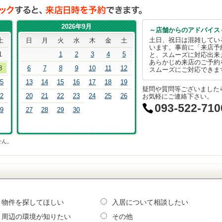
2026年9月
～店舗からのアドバイス
土日、祝日は混雑してい
土
日
月
火
水
木
金
土
います。事前に「来店予
1
1
2
3
4
5
と、スムーズに対応出来
あらかじめ来店のご予約
8
6
7
8
9
10
11
12
スムーズにご対応できま
5
13
14
15
16
17
18
19
疑問や質問等ございました
2
20
21
22
23
24
25
26
お気軽にご連絡下さい。
093-522-710
9
27
28
29
30
せん。
物件を探してほしい
入居について相談したい
周辺の環境が知りたい
その他