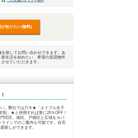
この店舗のオススメ物件
が知りたい(無料)
舗を探してお問い合わせできます。あ
？新生活を始めたい、希望の賃貸物件
トさせていただきます。
中！
さい。弊社では只今★「エイブル女子
学割」★と併用すれば更に20％OFF！
、門司区、南区、戸畑区と広域をカバ
ンラインでのご案内も可能です。自宅
部屋探しができます。