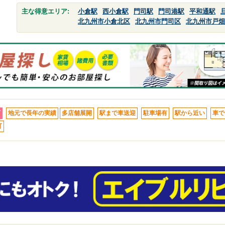
主な得意エリア:
小倉駅
西小倉駅
門司駅
門司港駅
平和通駅
北九州市小倉北区
北九州市門司区
北九州市戸畑
下
地元で長年の実績
多店舗展開
駅まで車送迎
駐車場有
駅から近い
車で
可