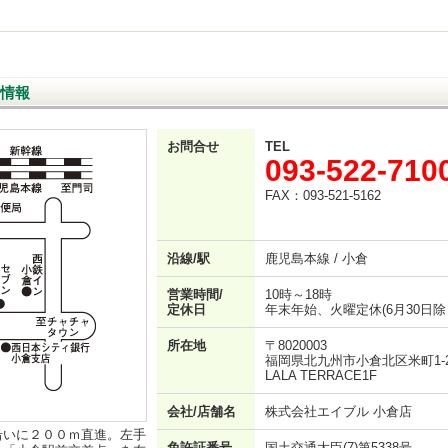
情報
お問合せ
TEL
093-522-710
FAX：093-521-5162
沿線/駅
鹿児島本線 / 小倉
営業時間/
10時～18時
定休日
年末年始、火曜定休(6月30日
所在地
〒8020003
福岡県北九州市小倉北区米町1-2
LALA TERRACE1F
会社/店舗名
株式会社エイブル 小倉店
沿いに２００ｍ直進。左手
免許証番号
国土交通大臣(7)第5338号