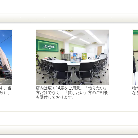
す。当
店内は広く14席をご用意。「借りたい」
物
分）、
方だけでなく、「貸したい」方のご相談
な
も受付しております。