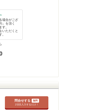
～
る場合がござ
約」を頂く
ます。
をいただくと
す。
ら
0
問合せする
無料
2項目入力するだけ！