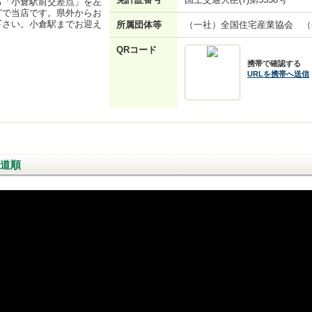
る「小倉駅前交差点」を左
どで当店です。県外からお
下さい。小倉駅までお迎え
所属団体等
（一社）全国住宅産業協会 （
QRコード
携帯で確認する
URLを携帯へ送信
道順