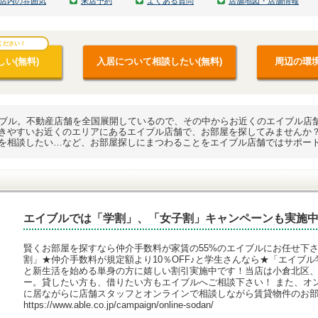
店内の雰囲気
来店予約
よくある質問
店舗地図・店舗情報
ください！
い(無料)
入居について相談したい(無料)
周辺の環境
イブル。不動産店舗を全国展開しているので、その中からお近くのエイブル店
きやすいお近くのエリアにあるエイブル店舗で、お部屋を探してみませんか
を相談したい…など、お部屋探しにまつわることをエイブル店舗ではサポー
エイブルでは「学割」、「女子割」キャンペーンも実施
賢くお部屋を探すなら仲介手数料が家賃の55%のエイブルにお任せ下
割」★仲介手数料が規定額より10％OFF♪と学生さんなら★「エイブル
と新生活を始める単身の方に嬉しい割引実施中です！当店は小倉北区
ー。貸したい方も、借りたい方もエイブルへご相談下さい！ また、オ
に居ながらに店舗スタッフとオンラインで相談しながら賃貸物件のお
https://www.able.co.jp/campaign/online-sodan/