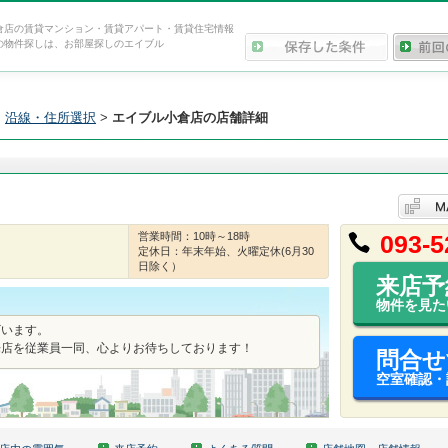
倉店の賃貸マンション・賃貸アパート・賃貸住宅情報
の物件探しは、お部屋探しのエイブル
>
沿線・住所選択
>
エイブル小倉店の店舗詳細
営業時間：10時～18時
093-5
定休日：年末年始、火曜定休(6月30
日除く）
来店予
物件を見た
ざいます。
来店を従業員一同、心よりお待ちしております！
問合せ
空室確認・