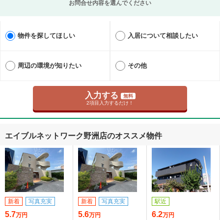
お問合せ内容を選んでください
物件を探してほしい
入居について相談したい
周辺の環境が知りたい
その他
入力する
無料
2項目入力するだけ！
エイブルネットワーク野洲店のオススメ物件
新着
写真充実
新着
写真充実
駅近
5.7
5.6
6.2
万円
万円
万円