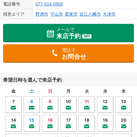
電話番号
077-518-0808
得意エリア
野洲市
守山市
栗東市
近江八幡市
大津市
メールで
来店予約
無料
電話で
お問合せ
希望日時を選んで来店予約
金
土
日
月
火
水
木
7
8
9
10
11
12
13
14
15
16
17
18
19
20