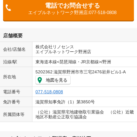
電話でお問合せする
エイブルネットワーク野洲店:077-518-0808
店舗概要
株式会社リノセンス
会社/店舗名
エイブルネットワーク野洲店
沿線/駅
東海道本線<琵琶湖線・JR京都線>/野洲
5202362
滋賀県野洲市市三宅2476岩井ビル1-A
所在地
地図を見る
電話番号
077-518-0808
免許番号
滋賀県知事免許（1）第3850号
（公社）滋賀県宅地建物取引業協会 （公社）近畿
所属団体等
地区不動産公正取引協議会